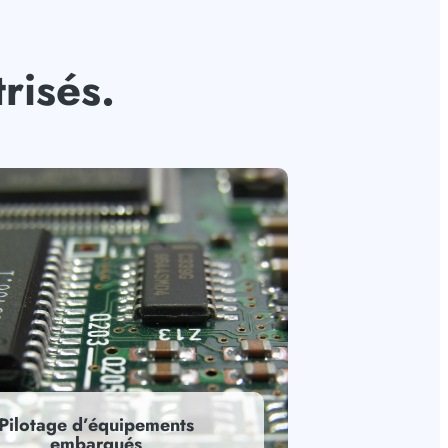
risés.
Pilotage d’équipements
embarqués